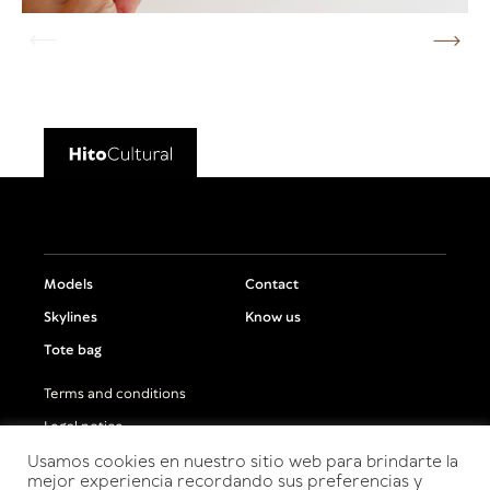
Models
Contact
Skylines
Know us
Tote bag
Terms and conditions
Legal notice
Usamos cookies en nuestro sitio web para brindarte la
Privacy policy
mejor experiencia recordando sus preferencias y