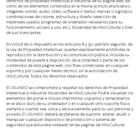
derechos de propiedad intelectual e industrial de su página web, así
como de los elementos contenidos en la misma (a título enunciativo,
imágenes, sonido, audio, vídeo, software o textos; marcas o logotipos,
combinaciones de colores, estructura y diseño, selección de
materiales usados, programas de ordenador necesarios para su
funcionamiento, acceso y uso, etc.), titularidad de HitoCultural o bien
de sus licenciantes.
En virtud de lo dispuesto en los artículos 8 y 32.1, párrafo segundo, de
la Ley de Propiedad Intelectual, quedan expresamente prohibidas la
reproducción, la distribución y la comunicación pública, incluida su
modalidad de puesta a disposición, de la totalidad o parte de los
contenidos de esta página web, con fines comerciales, en cualquier
soporte y por cualquier medio técnico, sin la autorización de
HitoCultural. Todos los derechos reservados.
El USUARIO se compromete a respetar los derechos de Propiedad
Intelectual e Industrial titularidad de HitoCultural. Podrá visualizar los
elementos del portal e incluso imprimirlos, copiarlos y almacenarlos
en el disco duro de su ordenador o en cualquier otro soporte físico
siempre y cuando sea, única y exclusivamente, para su uso personal y
privado. El USUARIO deberá abstenerse de suprimir, alterar, eludir o
manipular cualquier dispositivo de protección o sistema de
seguridad que estuviera instalado en las páginas de HitoCultural.