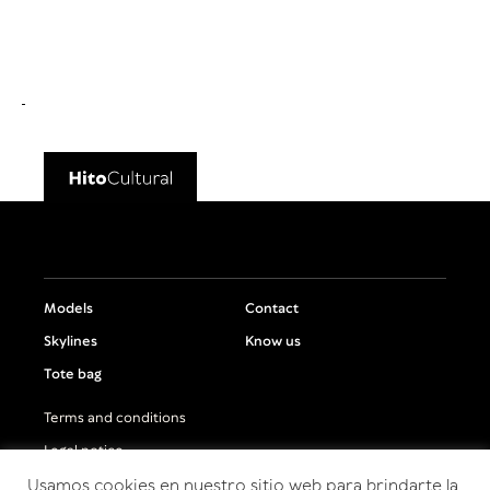
Models
Contact
Skylines
Know us
Tote bag
Terms and conditions
Legal notice
Usamos cookies en nuestro sitio web para brindarte la
Privacy policy