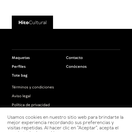
Maquetas
Contacto
Perfiles
Conócenos
Tote bag
Términos y condiciones
Aviso legal
Política de privacidad
Política de cookies
Usamos cookies en nuestro sitio web para brindarte la
mejor experiencia recordando sus preferencias y
Configuración de privacidad
visitas repetidas. Al hacer clic en "Aceptar", acepta el